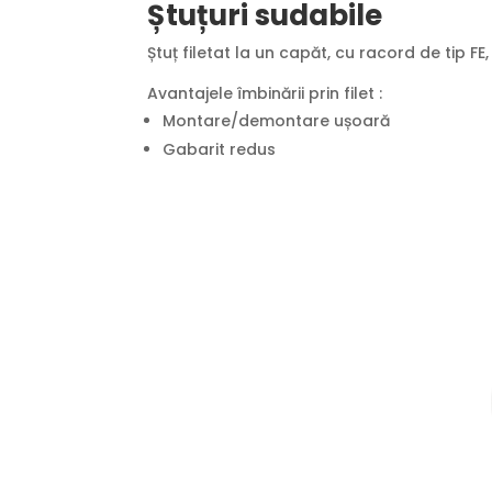
Ș
tu
ț
uri sudabile
Ștuț filetat la un capăt, cu racord de tip F
Avantajele îmbinării prin filet :
Montare/demontare ușoară
Gabarit redus