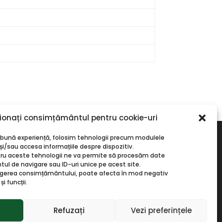
ionați consimțământul pentru cookie-uri
i bună experiență, folosim tehnologii precum modulele
și/sau accesa informațiile despre dispozitiv.
u aceste tehnologii ne va permite să procesăm date
 de navigare sau ID-uri unice pe acest site.
agerea consimțământului, poate afecta în mod negativ
i funcții.
Refuzați
Vezi preferințele