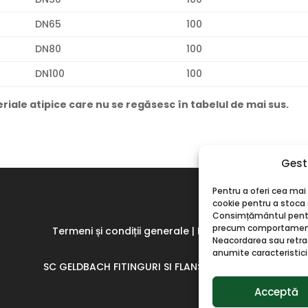
DN65
100
DN80
100
DN100
100
eriale atipice care nu se regăsesc în tabelul de mai sus.
Gest
Pentru a oferi cea ma
cookie pentru a stoca 
Consimțământul pentr
precum comportamentul
Termeni și condiții generale
|
Notă legală
Neacordarea sau retr
anumite caracteristici ș
SC GELDBACH FITINGURI SI FLANSE SRL © 2026
Acceptă