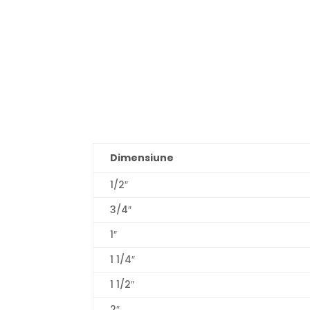
Dimensiune
1/2″
3/4″
1″
1 1/4″
1 1/2″
2″