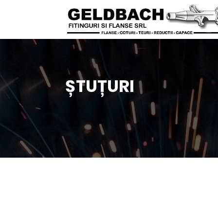
Ș
TU
Ț
URI