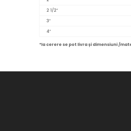
2 1/2″
3″
4″
*la cerere se pot livra și dimensiuni /mat