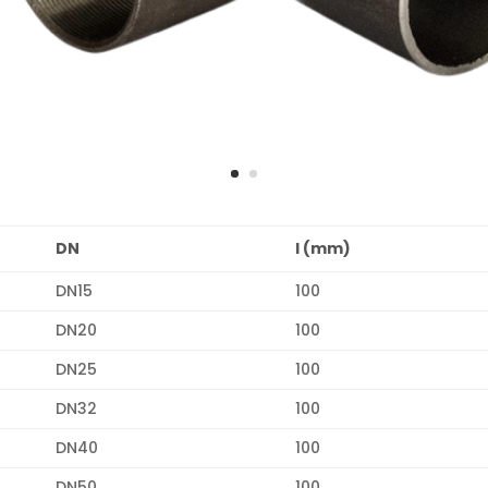
DN
l (mm)
DN15
100
DN20
100
DN25
100
DN32
100
DN40
100
DN50
100